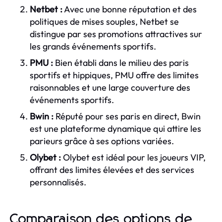
Netbet :
Avec une bonne réputation et des
politiques de mises souples, Netbet se
distingue par ses promotions attractives sur
les grands événements sportifs.
PMU :
Bien établi dans le milieu des paris
sportifs et hippiques, PMU offre des limites
raisonnables et une large couverture des
événements sportifs.
Bwin :
Réputé pour ses paris en direct, Bwin
est une plateforme dynamique qui attire les
parieurs grâce à ses options variées.
Olybet :
Olybet est idéal pour les joueurs VIP,
offrant des limites élevées et des services
personnalisés.
Comparaison des options de