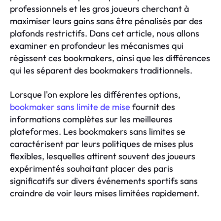
professionnels et les gros joueurs cherchant à
maximiser leurs gains sans être pénalisés par des
plafonds restrictifs. Dans cet article, nous allons
examiner en profondeur les mécanismes qui
régissent ces bookmakers, ainsi que les différences
qui les séparent des bookmakers traditionnels.
Lorsque l'on explore les différentes options,
bookmaker sans limite de mise
fournit des
informations complètes sur les meilleures
plateformes. Les bookmakers sans limites se
caractérisent par leurs politiques de mises plus
flexibles, lesquelles attirent souvent des joueurs
expérimentés souhaitant placer des paris
significatifs sur divers événements sportifs sans
craindre de voir leurs mises limitées rapidement.