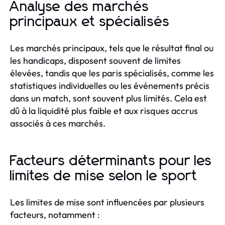
Analyse des marchés
principaux et spécialisés
Les marchés principaux, tels que le résultat final ou
les handicaps, disposent souvent de limites
élevées, tandis que les paris spécialisés, comme les
statistiques individuelles ou les événements précis
dans un match, sont souvent plus limités. Cela est
dû à la liquidité plus faible et aux risques accrus
associés à ces marchés.
Facteurs déterminants pour les
limites de mise selon le sport
Les limites de mise sont influencées par plusieurs
facteurs, notamment :