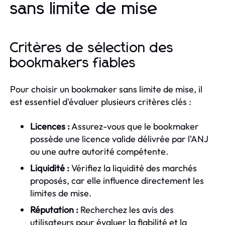
sans limite de mise
Critères de sélection des
bookmakers fiables
Pour choisir un bookmaker sans limite de mise, il
est essentiel d'évaluer plusieurs critères clés :
Licences :
Assurez-vous que le bookmaker
possède une licence valide délivrée par l'ANJ
ou une autre autorité compétente.
Liquidité :
Vérifiez la liquidité des marchés
proposés, car elle influence directement les
limites de mise.
Réputation :
Recherchez les avis des
utilisateurs pour évaluer la fiabilité et la