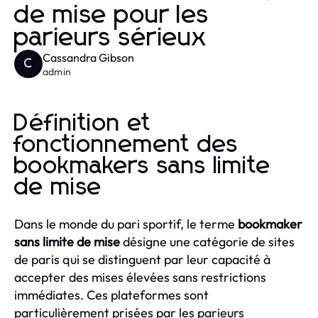
de mise pour les
parieurs sérieux
Cassandra Gibson
C
admin
Définition et
fonctionnement des
bookmakers sans limite
de mise
Dans le monde du pari sportif, le terme
bookmaker
sans limite de mise
désigne une catégorie de sites
de paris qui se distinguent par leur capacité à
accepter des mises élevées sans restrictions
immédiates. Ces plateformes sont
particulièrement prisées par les parieurs