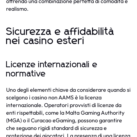
offrendo una combinazione perfetta di comodità e
realismo.
Sicurezza e affidabilità
nei casino esteri
Licenze internazionali e
normative
Uno degli elementi chiave da considerare quando si
scelgono i casino non AAMS è la licenza
internazionale. Operatori provvisti di licenze da
enti rispettabili, come la Malta Gaming Authority
(MGA) o il Curacao eGaming, possono garantire
che seguano rigidi standard di sicurezza e
protezione dei giocatori. La presenza di una licenza