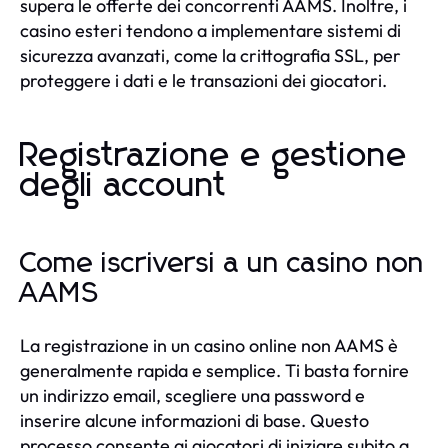
supera le offerte dei concorrenti AAMS. Inoltre, i
casino esteri tendono a implementare sistemi di
sicurezza avanzati, come la crittografia SSL, per
proteggere i dati e le transazioni dei giocatori.
Registrazione e gestione
degli account
Come iscriversi a un casino non
AAMS
La registrazione in un casino online non AAMS è
generalmente rapida e semplice. Ti basta fornire
un indirizzo email, scegliere una password e
inserire alcune informazioni di base. Questo
processo consente ai giocatori di iniziare subito a