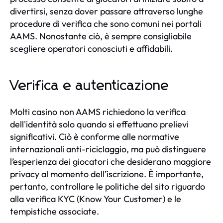
divertirsi, senza dover passare attraverso lunghe
procedure di verifica che sono comuni nei portali
AAMS. Nonostante ciò, è sempre consigliabile
scegliere operatori conosciuti e affidabili.
Verifica e autenticazione
Molti casino non AAMS richiedono la verifica
dell'identità solo quando si effettuano prelievi
significativi. Ciò è conforme alle normative
internazionali anti-riciclaggio, ma può distinguere
l’esperienza dei giocatori che desiderano maggiore
privacy al momento dell’iscrizione. È importante,
pertanto, controllare le politiche del sito riguardo
alla verifica KYC (Know Your Customer) e le
tempistiche associate.