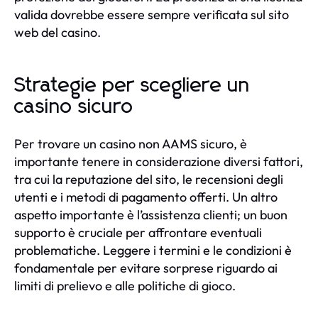
valida dovrebbe essere sempre verificata sul sito
web del casino.
Strategie per scegliere un
casino sicuro
Per trovare un casino non AAMS sicuro, è
importante tenere in considerazione diversi fattori,
tra cui la reputazione del sito, le recensioni degli
utenti e i metodi di pagamento offerti. Un altro
aspetto importante è l’assistenza clienti; un buon
supporto è cruciale per affrontare eventuali
problematiche. Leggere i termini e le condizioni è
fondamentale per evitare sorprese riguardo ai
limiti di prelievo e alle politiche di gioco.