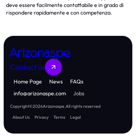
deve essere facilmente contattabile e in grado di
rispondere rapidamente e con competenza.
Arizonaspe
Contact us
Home Page
News
FAQs
info
@
arizonaspe.com
Jobs
Copyright
©
2026
Arizonaspe
.
All rights reserved
About Us
Privacy
Terms
Legal