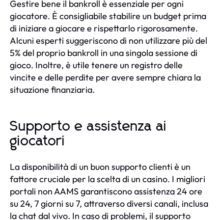
Gestire bene il bankroll è essenziale per ogni
giocatore. È consigliabile stabilire un budget prima
di iniziare a giocare e rispettarlo rigorosamente.
Alcuni esperti suggeriscono di non utilizzare più del
5% del proprio bankroll in una singola sessione di
gioco. Inoltre, è utile tenere un registro delle
vincite e delle perdite per avere sempre chiara la
situazione finanziaria.
Supporto e assistenza ai
giocatori
La disponibilità di un buon supporto clienti è un
fattore cruciale per la scelta di un casino. I migliori
portali non AAMS garantiscono assistenza 24 ore
su 24, 7 giorni su 7, attraverso diversi canali, inclusa
la chat dal vivo. In caso di problemi, il supporto