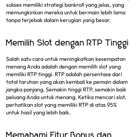
sukses memiliki strategi bankroll yang jelas, yang
memungkinkan mereka untuk bermain lebih lama
tanpa terjebak dalam kerugian yang besar.
Memilih Slot dengan RTP Tinggi
Salah satu cara untuk meningkatkan kesempatan
menang Anda adalah dengan memilih slot yang
memiliki RTP tinggi. RTP adalah persentase dari
total taruhan yang akan kembali ke pemain dalam
jangka panjang. Semakin tinggi RTP, semakin baik
peluang Anda untuk menang. Ketika mencari slot,
perhatikan slot yang memiliki RTP di atas 95%
untuk hasil yang lebih baik.
Memahami Fitur Bonus dan