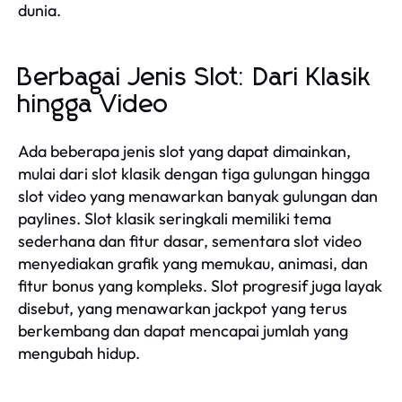
dunia.
Berbagai Jenis Slot: Dari Klasik
hingga Video
Ada beberapa jenis slot yang dapat dimainkan,
mulai dari slot klasik dengan tiga gulungan hingga
slot video yang menawarkan banyak gulungan dan
paylines. Slot klasik seringkali memiliki tema
sederhana dan fitur dasar, sementara slot video
menyediakan grafik yang memukau, animasi, dan
fitur bonus yang kompleks. Slot progresif juga layak
disebut, yang menawarkan jackpot yang terus
berkembang dan dapat mencapai jumlah yang
mengubah hidup.