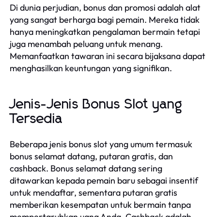
Di dunia perjudian, bonus dan promosi adalah alat
yang sangat berharga bagi pemain. Mereka tidak
hanya meningkatkan pengalaman bermain tetapi
juga menambah peluang untuk menang.
Memanfaatkan tawaran ini secara bijaksana dapat
menghasilkan keuntungan yang signifikan.
Jenis-Jenis Bonus Slot yang
Tersedia
Beberapa jenis bonus slot yang umum termasuk
bonus selamat datang, putaran gratis, dan
cashback. Bonus selamat datang sering
ditawarkan kepada pemain baru sebagai insentif
untuk mendaftar, sementara putaran gratis
memberikan kesempatan untuk bermain tanpa
mempertaruhkan uang Anda. Cashback adalah