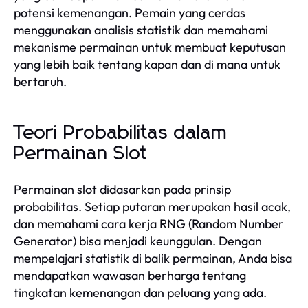
potensi kemenangan. Pemain yang cerdas
menggunakan analisis statistik dan memahami
mekanisme permainan untuk membuat keputusan
yang lebih baik tentang kapan dan di mana untuk
bertaruh.
Teori Probabilitas dalam
Permainan Slot
Permainan slot didasarkan pada prinsip
probabilitas. Setiap putaran merupakan hasil acak,
dan memahami cara kerja RNG (Random Number
Generator) bisa menjadi keunggulan. Dengan
mempelajari statistik di balik permainan, Anda bisa
mendapatkan wawasan berharga tentang
tingkatan kemenangan dan peluang yang ada.