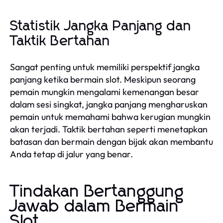
Statistik Jangka Panjang dan
Taktik Bertahan
Sangat penting untuk memiliki perspektif jangka
panjang ketika bermain slot. Meskipun seorang
pemain mungkin mengalami kemenangan besar
dalam sesi singkat, jangka panjang mengharuskan
pemain untuk memahami bahwa kerugian mungkin
akan terjadi. Taktik bertahan seperti menetapkan
batasan dan bermain dengan bijak akan membantu
Anda tetap di jalur yang benar.
Tindakan Bertanggung
Jawab dalam Bermain
Slot