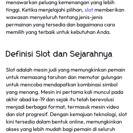
menawarkan peluang kemenangan yang lebih
tinggi. Ketika menjelajahi pilihan,
slot
memberikan
wawasan menyeluruh tentang jenis-jenis
permainan yang tersedia dan bagaimana cara
memilih yang terbaik untuk kebutuhan Anda.
Definisi Slot dan Sejarahnya
Slot adalah mesin judi yang memungkinkan pemain
untuk memasang taruhan dan memutar gulungan
untuk mencoba mendapatkan kombinasi simbol
yang menang. Mesin ini pertama kali muncul pada
akhir abad ke-19 dan sejak itu telah berevolusi
menjadi berbagai format, termasuk mesin video
dan slot progresif. Dengan kemajuan teknologi, slot
kini tersedia dalam bentuk online, memungkinkan
akses yang lebih mudah bagi pemain di seluruh