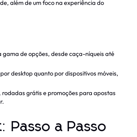
ade, além de um foco na experiência do
a gama de opções, desde caça-níqueis até
 por desktop quanto por dispositivos móveis,
 rodadas grátis e promoções para apostas
r.
t: Passo a Passo