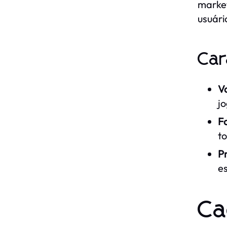
market
usuári
Car
V
j
F
t
P
es
Ca