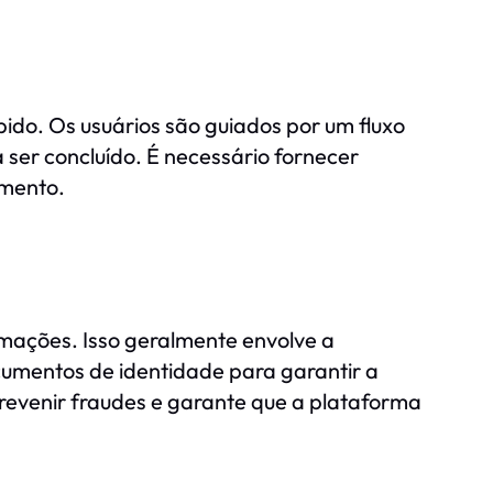
pido. Os usuários são guiados por um fluxo
 ser concluído. É necessário fornecer
imento.
rmações. Isso geralmente envolve a
cumentos de identidade para garantir a
revenir fraudes e garante que a plataforma