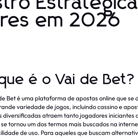
tro Estratégic
ores em 2026
que é o Vai de Bet?
de Bet é uma plataforma de apostas online que se 
ande variedade de jogos, incluindo cassino e aposta
 diversificadas atraem tanto jogadores iniciantes 
 se tornou um dos termos mais buscados na interne
cilidade de uso. Para aqueles que buscam alternativ