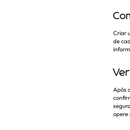
Com
Criar 
de cad
inform
Ver
Após o
confir
segura
opere 