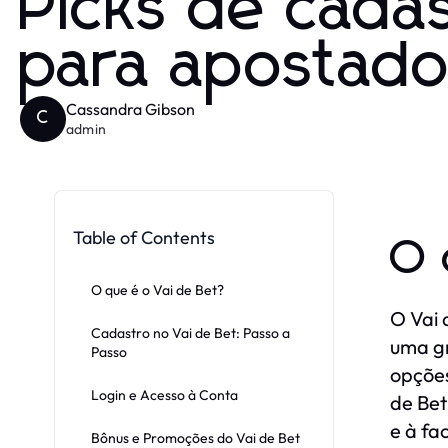
Picks de cadas
para apostad
Cassandra Gibson
C
admin
Table of Contents
O 
O que é o Vai de Bet?
O Vai 
Cadastro no Vai de Bet: Passo a
uma gr
Passo
opções
Login e Acesso à Conta
de Bet
e à fa
Bônus e Promoções do Vai de Bet