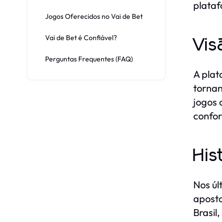
plataf
Jogos Oferecidos no Vai de Bet
Vai de Bet é Confiável?
Vis
Perguntas Frequentes (FAQ)
A plat
tornan
jogos 
confor
His
Nos úl
aposta
Brasil