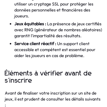
utiliser un cryptage SSL pour protéger les
données personnelles et financières des
joueurs.
Jeux équitables :
La présence de jeux certifiés
avec RNG (générateur de nombres aléatoires)
garantit l'impartialité des résultats.
Service client réactif :
Un support client
accessible et compétent est essentiel pour
aider les joueurs en cas de problème.
Éléments à vérifier avant de
s'inscrire
Avant de finaliser votre inscription sur un site de
jeux, il est prudent de consulter les détails suivants
: