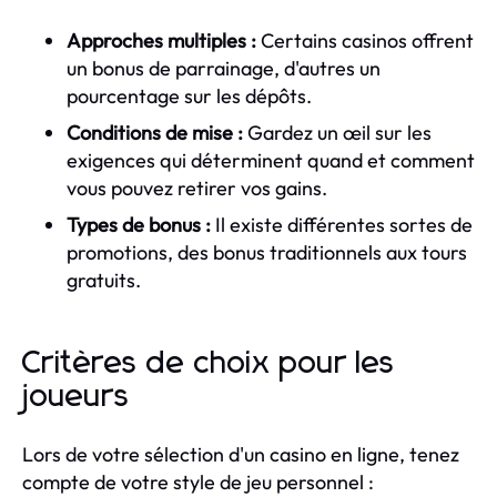
Approches multiples :
Certains casinos offrent
un bonus de parrainage, d'autres un
pourcentage sur les dépôts.
Conditions de mise :
Gardez un œil sur les
exigences qui déterminent quand et comment
vous pouvez retirer vos gains.
Types de bonus :
Il existe différentes sortes de
promotions, des bonus traditionnels aux tours
gratuits.
Critères de choix pour les
joueurs
Lors de votre sélection d'un casino en ligne, tenez
compte de votre style de jeu personnel :