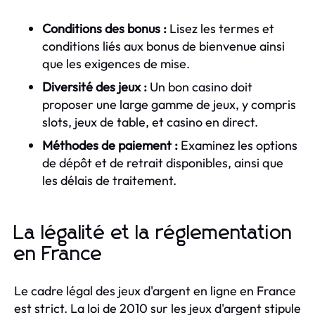
Conditions des bonus :
Lisez les termes et
conditions liés aux bonus de bienvenue ainsi
que les exigences de mise.
Diversité des jeux :
Un bon casino doit
proposer une large gamme de jeux, y compris
slots, jeux de table, et casino en direct.
Méthodes de paiement :
Examinez les options
de dépôt et de retrait disponibles, ainsi que
les délais de traitement.
La légalité et la réglementation
en France
Le cadre légal des jeux d'argent en ligne en France
est strict. La loi de 2010 sur les jeux d'argent stipule