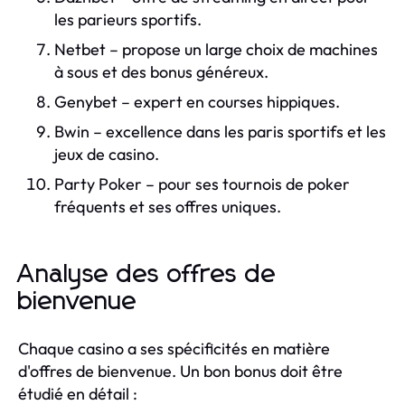
les parieurs sportifs.
Netbet – propose un large choix de machines
à sous et des bonus généreux.
Genybet – expert en courses hippiques.
Bwin – excellence dans les paris sportifs et les
jeux de casino.
Party Poker – pour ses tournois de poker
fréquents et ses offres uniques.
Analyse des offres de
bienvenue
Chaque casino a ses spécificités en matière
d'offres de bienvenue. Un bon bonus doit être
étudié en détail :