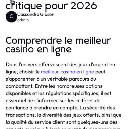
critique pour 2026
Cassandra Gibson
C
admin
Comprendre le meilleur
casino en ligne
Dans l'univers effervescent des jeux d'argent en
ligne, choisir le
meilleur casino en ligne
peut
s'apparenter à un véritable parcours du
combattant. Entre les nombreuses options
disponibles et les régulations spécifiques, il est
essentiel de s'informer sur les critères de
confiance à prendre en compte. La sécurité des
transactions, la diversité des jeux offerts, ainsi que
la qualité du service client sont quelques-uns des