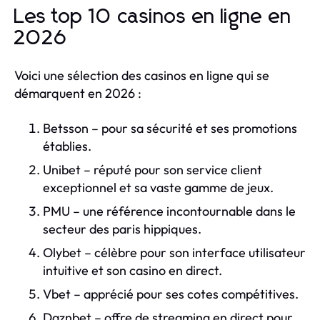
Les top 10 casinos en ligne en
2026
Voici une sélection des casinos en ligne qui se
démarquent en 2026 :
Betsson – pour sa sécurité et ses promotions
établies.
Unibet – réputé pour son service client
exceptionnel et sa vaste gamme de jeux.
PMU – une référence incontournable dans le
secteur des paris hippiques.
Olybet – célèbre pour son interface utilisateur
intuitive et son casino en direct.
Vbet – apprécié pour ses cotes compétitives.
Daznbet – offre de streaming en direct pour