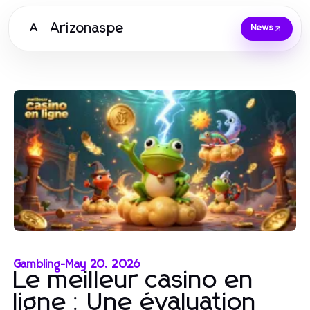
Arizonaspe
A
News
Gambling
-
May 20, 2026
Le meilleur casino en
ligne : Une évaluation