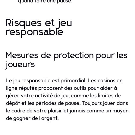
quand faire une pause.
Risques et jeu
responsable
Mesures de protection pour les
joueurs
Le jeu responsable est primordial. Les casinos en
ligne réputés proposent des outils pour aider à
gérer votre activité de jeu, comme les limites de
dépôt et les périodes de pause. Toujours jouer dans
le cadre de votre plaisir et jamais comme un moyen
de gagner de l'argent.