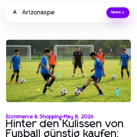
Arizonaspe
A
News
Ecommerce & Shopping
-
May 8, 2026
Hinter den Kulissen von
Fußball günstig kaufen: