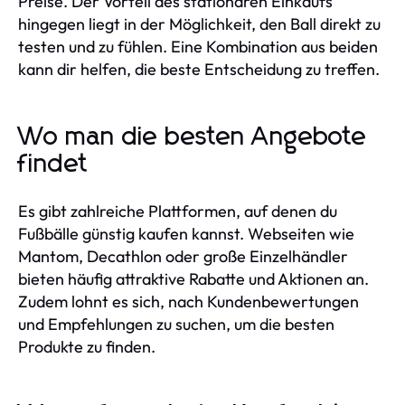
Preise. Der Vorteil des stationären Einkaufs
hingegen liegt in der Möglichkeit, den Ball direkt zu
testen und zu fühlen. Eine Kombination aus beiden
kann dir helfen, die beste Entscheidung zu treffen.
Wo man die besten Angebote
findet
Es gibt zahlreiche Plattformen, auf denen du
Fußbälle günstig kaufen kannst. Webseiten wie
Mantom, Decathlon oder große Einzelhändler
bieten häufig attraktive Rabatte und Aktionen an.
Zudem lohnt es sich, nach Kundenbewertungen
und Empfehlungen zu suchen, um die besten
Produkte zu finden.