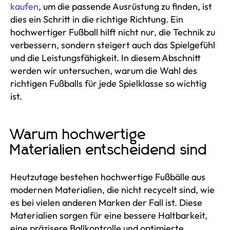
kaufen
, um die passende Ausrüstung zu finden, ist
dies ein Schritt in die richtige Richtung. Ein
hochwertiger Fußball hilft nicht nur, die Technik zu
verbessern, sondern steigert auch das Spielgefühl
und die Leistungsfähigkeit. In diesem Abschnitt
werden wir untersuchen, warum die Wahl des
richtigen Fußballs für jede Spielklasse so wichtig
ist.
Warum hochwertige
Materialien entscheidend sind
Heutzutage bestehen hochwertige Fußbälle aus
modernen Materialien, die nicht recycelt sind, wie
es bei vielen anderen Marken der Fall ist. Diese
Materialien sorgen für eine bessere Haltbarkeit,
eine präzisere Ballkontrolle und optimierte