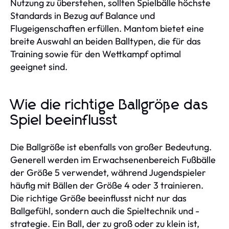
Nutzung zu überstehen, sollten Spielbälle höchste
Standards in Bezug auf Balance und
Flugeigenschaften erfüllen. Mantom bietet eine
breite Auswahl an beiden Balltypen, die für das
Training sowie für den Wettkampf optimal
geeignet sind.
Wie die richtige Ballgröße das
Spiel beeinflusst
Die Ballgröße ist ebenfalls von großer Bedeutung.
Generell werden im Erwachsenenbereich Fußbälle
der Größe 5 verwendet, während Jugendspieler
häufig mit Bällen der Größe 4 oder 3 trainieren.
Die richtige Größe beeinflusst nicht nur das
Ballgefühl, sondern auch die Spieltechnik und -
strategie. Ein Ball, der zu groß oder zu klein ist,