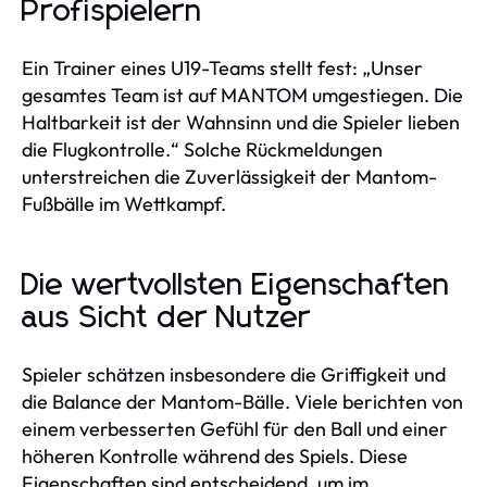
Profispielern
Ein Trainer eines U19-Teams stellt fest: „Unser
gesamtes Team ist auf MANTOM umgestiegen. Die
Haltbarkeit ist der Wahnsinn und die Spieler lieben
die Flugkontrolle.“ Solche Rückmeldungen
unterstreichen die Zuverlässigkeit der Mantom-
Fußbälle im Wettkampf.
Die wertvollsten Eigenschaften
aus Sicht der Nutzer
Spieler schätzen insbesondere die Griffigkeit und
die Balance der Mantom-Bälle. Viele berichten von
einem verbesserten Gefühl für den Ball und einer
höheren Kontrolle während des Spiels. Diese
Eigenschaften sind entscheidend, um im