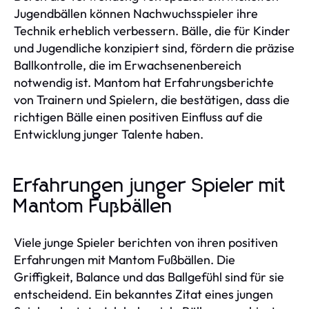
Jugendbällen können Nachwuchsspieler ihre
Technik erheblich verbessern. Bälle, die für Kinder
und Jugendliche konzipiert sind, fördern die präzise
Ballkontrolle, die im Erwachsenenbereich
notwendig ist. Mantom hat Erfahrungsberichte
von Trainern und Spielern, die bestätigen, dass die
richtigen Bälle einen positiven Einfluss auf die
Entwicklung junger Talente haben.
Erfahrungen junger Spieler mit
Mantom Fußbällen
Viele junge Spieler berichten von ihren positiven
Erfahrungen mit Mantom Fußbällen. Die
Griffigkeit, Balance und das Ballgefühl sind für sie
entscheidend. Ein bekanntes Zitat eines jungen