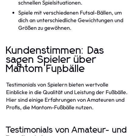
schnellen Spielsituationen.
Spiele mit verschiedenen Futsal-Bällen, um
dich an unterschiedliche Gewichtungen und
Größen zu gewöhnen.
Kundenstimmen: Das
sagen Spieler über
Mantom Fußbälle
Testimonials von Spielern bieten wertvolle
Einblicke in die Qualität und Leistung der Fußbälle.
Hier sind einige Erfahrungen von Amateuren und
Profis, die Mantom-Fußbälle nutzen.
Testimonials von Amateur- und