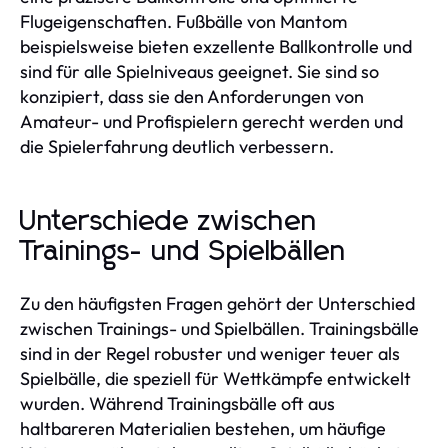
Flugeigenschaften. Fußbälle von Mantom
beispielsweise bieten exzellente Ballkontrolle und
sind für alle Spielniveaus geeignet. Sie sind so
konzipiert, dass sie den Anforderungen von
Amateur- und Profispielern gerecht werden und
die Spielerfahrung deutlich verbessern.
Unterschiede zwischen
Trainings- und Spielbällen
Zu den häufigsten Fragen gehört der Unterschied
zwischen Trainings- und Spielbällen. Trainingsbälle
sind in der Regel robuster und weniger teuer als
Spielbälle, die speziell für Wettkämpfe entwickelt
wurden. Während Trainingsbälle oft aus
haltbareren Materialien bestehen, um häufige