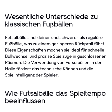
Wesentliche Unterschiede zu
klassischen Fußbällen
Futsalbälle sind kleiner und schwerer als reguläre
Fußbälle, was zu einem geringeren Rückprall führt.
Diese Eigenschaften machen sie ideal für schnelle
Ballwechsel und präzise Spielzüge in geschlossenen
Räumen. Die Verwendung von Futsalbällen in der
Halle fördert das technische Können und die
Spielintelligenz der Spieler.
Wie Futsalbälle das Spieltempo
beeinflussen