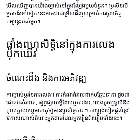
មើលឃើញបានយ៉ាងច្បាស់នៅក្នុងល្បែងមួយចំនួន។ ប្រសិនបើ
អ្នកចង់ទៅទៀត នេះអាចជាជម្រើសដ៏ល្អសម្រាប់ការចូលចិត្ត
កម្សាន្តរបស់អ្នក។
ផ្ទាំងពហុសិទ្ធិនៅក្នុងការលេង
ប៉ុកឃើរ
ចំណេះដឹង និងការអភិវឌ្ឍ
ការផ្លាស់ប្តូរនៃការលេង។ ការកំណត់វាលដាក់បន្ថែមនានា ដូចជា
ជោគវាសំរារាត, ផ្សព្វផ្សាយម៉ូដែលឬការងារ, លេងតូចឬធូលីនិង
ក្លាស់ក្លាយហ្គេមហេតុឱ្យមានប្រសិទ្ធភាព។ ការប្រុងបៀនផ្តល់នូវ
ឱកាសណាស់ចំពោះអ្នកតាមដែលអ្នករៀនពីរបៀបទាំងនេះ។