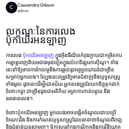
Cassandra Gibson
C
admin
លក្ខណៈនៃការលេង
ប៉ុកឃើរអនឡាញ
ការលេង
ប៉ុកឃើរអនឡាញ
ក្នុងអ៊ីនធឺណិតកំពុងក្លាយជាកម្រិតការ
កម្សាន្តពេញនិយមជាងមុនទៀតក្នុងលំហទីផ្សារកាស៊ីណូ។ ទាំង
នេះនាំឱ្យមានការកែលម្អនិងការផ្តល់នូវអត្ថប្រយោជន៍ជាច្រើន
សម្រាប់អ្នកលេង។ ល្បែងនេះតម្រូវឱ្យមានជំនាញនិងយុទ្ធសាស្ត្រ
ទាំងមូល ដូចនេះដើម្បីជោគជ័យ អ្នកលេងត្រូវតែយកចិត្តទុកដាក់
ចំពោះកត្តា ជាច្រើនដូចជាអតិភ័យ អត្រាការកាត់បន្ថយ និង
ធនធានលេង។
ចំពោះប៉ុកឃើរអនឡាញ អ្នកលេងអាចបង្កើតចំណូលដោយប្រើ
ចំណេះដឹង និងការកំណត់យុទ្ធសាស្ត្រដែលធានាថាចំណូលពីរាជ្យ
និងជំនាន់យន្តសាមញ្ញ។ ឱកាសនៅក្នុងការវិភាគនិងការវិនិយោគ