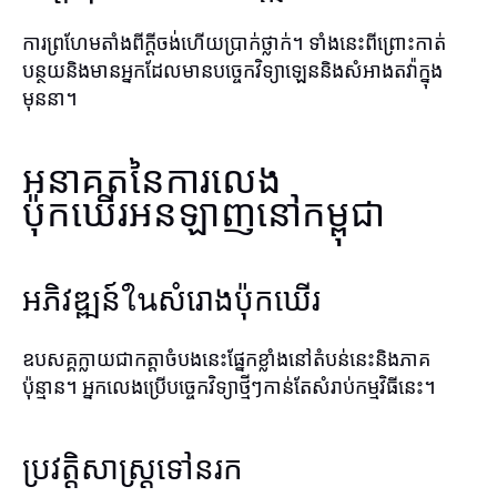
ការព្រហែមតាំងពីក្ដីចង់ហើយប្រាក់ថ្លាក់។ ទាំងនេះពីព្រោះកាត់
បន្ថយនិងមានអ្នកដែលមានបច្ចេកវិទ្យាឡេននិងសំអាងតវ៉ាក្នុង
មុននា។
អនាគតនៃការលេង
ប៉ុកឃើរអនឡាញនៅកម្ពុជា
អភិវឌ្ឍន៍ในសំរោងប៉ុកឃើរ
ឧបសគ្គក្លាយជាកត្តាចំបងនេះផ្នែកខ្លាំងនៅតំបន់នេះនិងភាគ
ប៉ុន្មាន។ អ្នកលេងប្រើបច្ចេកវិទ្យាថ្មីៗកាន់តែសំរាប់កម្មវិធីនេះ។
ប្រវត្តិសាស្ត្រទៅនរក