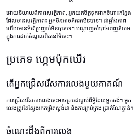
ដោយនិយាយពីភាពសុវត្ថិភាព, អ្នកយកចិត្តទុកដាក់ចំពោះកន្លែង
ដែលមានសុវត្ថិភាព៖ អ្នកមិនអាចគិតរកមិនបាន។ ជាផ្ទាំងភាព
ហើយមានអំពើប្រញាប់មិនបានទេ។ បណ្តាញចាំបាច់ពេញនិយម
ក្នុងការដាក់ចំណូលពិតនៅទីនេះ។
ប្រភេទ ហ្គេមប៉ុកឃើរ
តើអ្នកជ្រើសរើសការលេងមួយភាគណ៍
ការជ្រើសរើសការលេងនេះអាចគ្របដណ្តប់ពីអ្វីដែលអ្នកចង់។ អ្នក
លេងត្រូវតែស្វែងរកកម្រិតស្ដង់ដា និងការគ្រប់គ្រង ប្រាក់ណែត្ទាត់។
ចំណេះដឹងពីការលេង