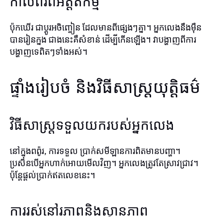
កាលពីរពីអត្តតកម្ម
ប៉ុកឃើរ ជាប្តូរអចិញ្ចៀន ដែលមានពីផ្សេងៗគ្នា។ អ្នកលេងនឹងម៉ឺន
បានរៀនក្នង ជាងនេះគឺសំខាន់ ដើម្បីកើនឡើង។ វាបង្ហាញពីការ
បង្ហាញទេពិតៗទាំងអស់។
ផ្ទាំងរៀបចំ និងវិធីសាស្ត្រយុត្តិធម៌
វិធីសាស្ត្រទទួលយករបស់អ្នកលេង
នៅក្នុងពព៉ូរ, ការទទួល ប្រាក់សមីឡានការពិតមានបញ្ហា។
ប្រសិនបើអ្នកហាក់អោយមើលវិញ។ អ្នកលេងត្រូវតែស្រាវជ្រាវ។
ប៉ុន្តែផ្តល់ប្រាក់ឥតលេខនេះ។
ការរស់នៅរភាពនិងស្ថានភាព